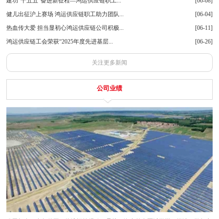
建功“十五五”奋进新征程—鸿运供应链职工...
[06-08]
健儿出征沪上赛场 鸿运供应链职工助力团队...
[06-04]
热血传大爱 担当显初心鸿运供应链公司积极...
[06-11]
鸿运供应链工会荣获“2025年度先进基层...
[06-26]
关注更多新闻
公司业绩