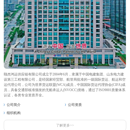
颐杰鸿运供应链有限公司成立于2004年6月，隶属于中国电建集团、山东电力建
设第三工程有限公司，是经国家经贸部、航管局批准的一级国际货运、航运和空
运代理公司，公司为世界货运联盟(WCA)成员，中国国际货运代理协会(CIFA)成
员，具备交通部核准颁发的无船承运人(NVOCC)资格，通过了ISO9001质量体系
认证，各类专业资质齐全。
公司简介
公司资质
组织机构
了解更多>>