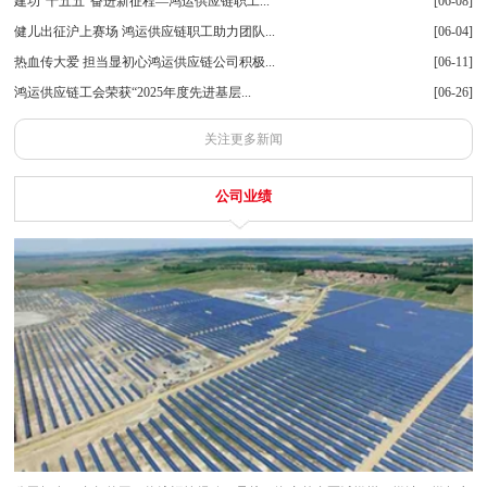
建功“十五五”奋进新征程—鸿运供应链职工...
[06-08]
健儿出征沪上赛场 鸿运供应链职工助力团队...
[06-04]
热血传大爱 担当显初心鸿运供应链公司积极...
[06-11]
鸿运供应链工会荣获“2025年度先进基层...
[06-26]
关注更多新闻
公司业绩